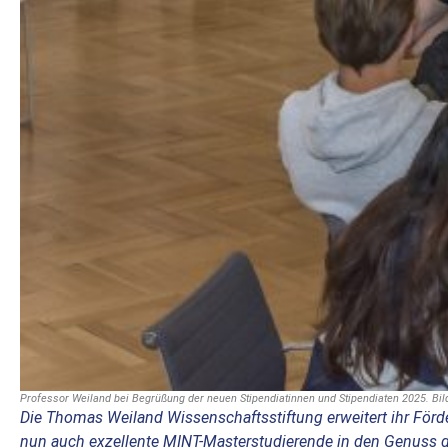
Professor Weiland bei Begrüßung der neuen Stipendiatinnen und Stipendiaten 2025. Bil
Die Thomas Weiland Wissenschaftsstiftung erweitert ihr Förd
nun auch exzellente MINT-Masterstudierende in den Genuss 