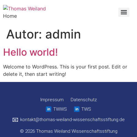
Home
Neues bundesweites Förderprogramm für MINT-Masterstudierende
Autor:
admin
Hello world!
Welcome to WordPress. This is your first post. Edit or
delete it, then start writing!
Impressum
·
Datenschutz
·
TWWS
TWS
in
in
📧
kontakt@thomas-weiland-wissenschaftsstiftung.de
© 2026 Thomas Weiland Wissenschaftsstiftung