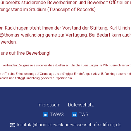
für bereits studierende Bewerberinnen und Bewerber: Offizieller
tungsstand im Studium (Transcript of Records)
on Rückfragen steht Ihnen der Vorstand der Stiftung, Karl Ulrich
s@thomas-weiland.org gerne zur Verfügung. Bei Bedarf kann auch
 werden.
 uns auf Ihre Bewerbung!
t vorhanden: Zeugnisse, aus denen die aktuellen schulischen Leistungen im MINT-Bereich hervor
 trifft seine Entscheidung auf Grundlage unabhängiger Einstufungen wie z. B. Rankings anerkann
monds und holt ggf. unabhängige externe Expertise ein.
Impressum
·
Datenschutz
·
TWWS
TWS
in
in
📧
kontakt@thomas-weiland-wissenschaftsstiftung.de