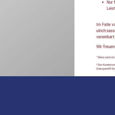
Nur 
Leis
Im Falle v
ulrich.sas
vereinbart
Wir freuen
1
Wenn noch nich
2
Das Kuratorium
Quacquarelli Sy