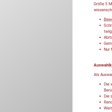
Größe 5 
wissensch
Bewe
Schr
teil
Abit
Gern
Nur 
Auswahlkr
Als Auswa
Die 
Berü
Die 
Reno
Weit