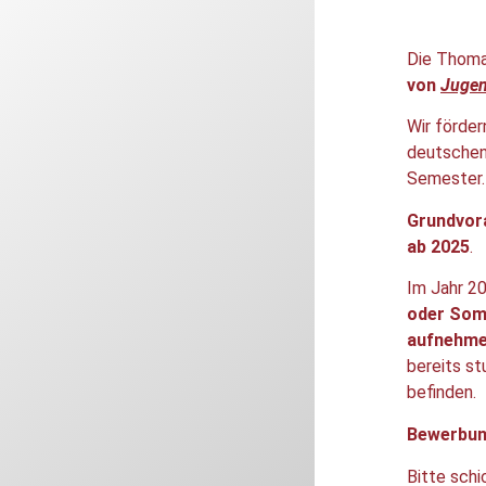
Die Thoma
von
Jugen
Wir förde
deutschen
Semester.
Grundvor
ab 2025
.
Im Jahr 2
oder Som
aufnehm
bereits s
befinden.
Bewerbun
Bitte sch